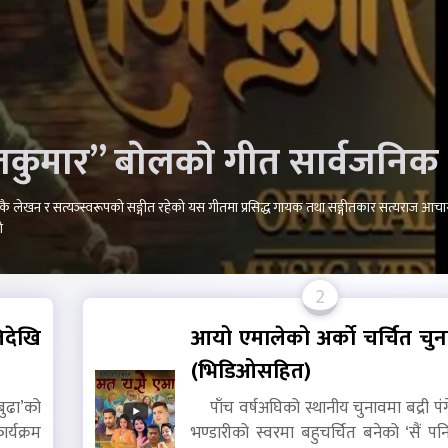
राजकुमार” बाेलकाे गीत सार्वजनिक
लेखन र सत्यञ्स्वरूपको सङ्गीत रहेको यस गीतमा प्रसिद्ध गायक तथा सङ्गीतकार सत्यराज आचा
ो
2
देखि
आयो एमालेको अर्काे चर्चित चुन
(भिडिओसहित)
ुढा’को
पाँच वर्षअघिको स्थानीय चुनावमा बद्री पंगे
र्यक्रम
भण्डारीको स्वरमा बहुचर्चित बनेको ‘सैं पन