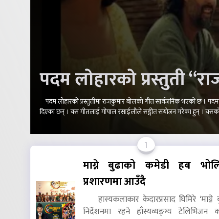
पदम लाेहारकाे प्रस्तुती “
पदम लोहारको प्रस्तुतीमा राजकुमार बोलको गीत सार्वजनिक भएको छ । पदमकै 
दिएका छन् । यस गीतलाई गोपाल रसाईलीले सङ्गीत संयोजन गरेका हुन् । यसक
1
माग्ने बुढाको कमेडी हब भोलि
प्रशारणमा आउँदै
हास्यकलाकार केदारप्रसाद घिमिरे ‘माग्ने ब
निर्देशनमा रहने हाँस्यव्यङ्ग्य टेलिभिजन का