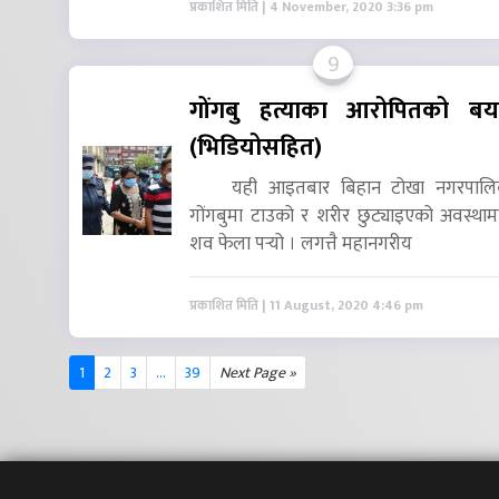
प्रकाशित मिति | 4 November, 2020 3:36 pm
9
गोंगबु हत्याका आरोपितको बय
(भिडियोसहित)
यही आइतबार बिहान टोखा नगरपालि
गोंगबुमा टाउको र शरीर छुट्याइएको अवस्थाम
शव फेला पर्‍यो । लगत्तै महानगरीय
प्रकाशित मिति | 11 August, 2020 4:46 pm
1
2
3
...
39
Next Page »