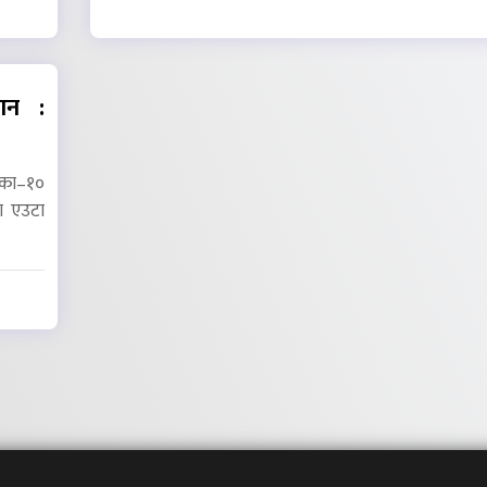
ान :
का–१०
ा एउटा