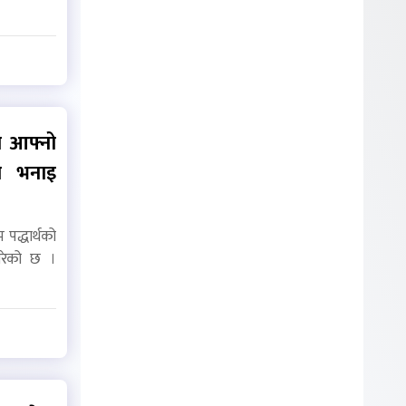
मा आफ्नो
ो भनाइ
द्धार्थको
पारेको छ ।