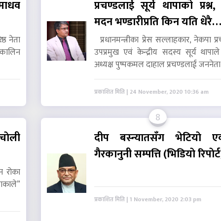
े माधव
प्रचण्डलाई सूर्य थापाको प्रश्न
मदन भण्डारीप्रति किन यति धेरै
ष्ठ नेता
प्रधानमन्त्रीका प्रेस सल्लाहकार, नेकपा प्
्कालिन
उपप्रमुख एवं केन्द्रीय सदस्य सूर्य थापाले
अध्यक्ष पुष्पकमल दाहाल प्रचण्डलाई जननेत
प्रकाशित मिति | 24 November, 2020 10:36 am
8
चाेली
दीप बस्न्यातसँग भेटियाे ए
गैरकानुनी सम्पत्ति (भिडियाे रिपाेर्ट
ान रोका
ाकाले”
प्रकाशित मिति | 1 November, 2020 2:03 pm