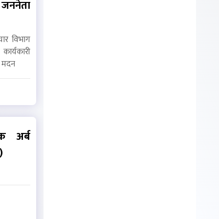
, जननेता
…
रचार विभाग
 कार्यकारी
ा मदन
क अर्ब
)