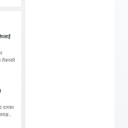
्तिलाई
र
ा रोक्नको
थ
ीय दलका
यक्ष...