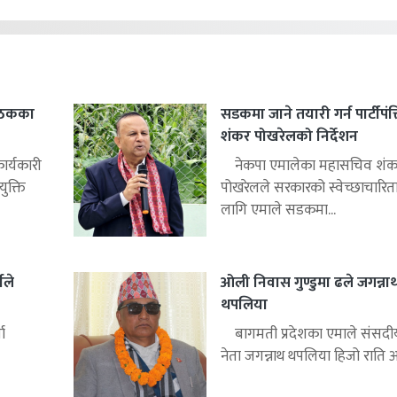
बैठकका
सडकमा जाने तयारी गर्न पार्टीपंक
शंकर पोखरेलको निर्देशन
ार्यकारी
नेकपा एमालेका महासचिव शंक
ुक्ति
पोखरेलले सरकारको स्वेच्छाचारित
लागि एमाले सडकमा...
ीले
ओली निवास गुण्डुमा ढले जगन्ना
थपलिया
ा
बागमती प्रदेशका एमाले संसद
नेता जगन्नाथ थपलिया हिजो राति अध्