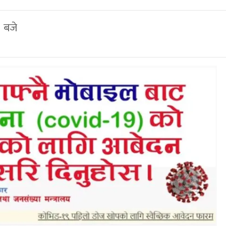
३ बजे