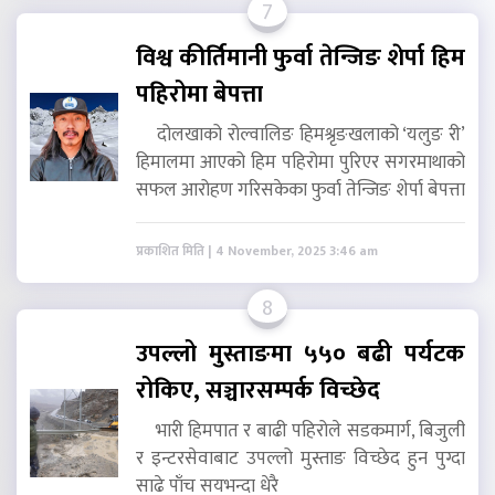
7
विश्व कीर्तिमानी फुर्वा तेन्जिङ शेर्पा हिम
पहिरोमा बेपत्ता
दोलखाको रोल्वालिङ हिमश्रृङखलाको ‘यलुङ री’
हिमालमा आएको हिम पहिरोमा पुरिएर सगरमाथाको
सफल आरोहण गरिसकेका फुर्वा तेन्जिङ शेर्पा बेपत्ता
प्रकाशित मिति | 4 November, 2025 3:46 am
8
उपल्लो मुस्ताङमा ५५० बढी पर्यटक
रोकिए, सञ्चारसम्पर्क विच्छेद
भारी हिमपात र बाढी पहिरोले सडकमार्ग, बिजुली
र इन्टरसेवाबाट उपल्लो मुस्ताङ विच्छेद हुन पुग्दा
साढे पाँच सयभन्दा धेरै