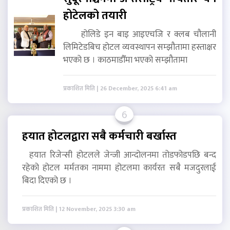
होटेलको तयारी
होलिडे इन बाइ आइएचजि र क्लब चौलानी
लिमिटेडबिच होटल व्यवस्थापन सम्झौतामा हस्ताक्षर
भएको छ । काठमाडौँमा भएको सम्झौतामा
प्रकाशित मिति | 26 December, 2025 6:41 am
6
हयात होटलद्वारा सबै कर्मचारी बर्खास्त
हयात रिजेन्सी होटलले जेन्जी आन्दोलनमा तोडफोडपछि बन्द
रहेको होटल मर्मतका नाममा होटलमा कार्यरत सबै मजदुरलाई
बिदा दिएको छ ।
प्रकाशित मिति | 12 November, 2025 3:30 am