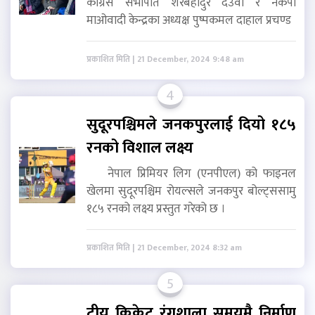
कांग्रेस सभापति शेरबहादुर देउवा र नेकपा
माओवादी केन्द्रका अध्यक्ष पुष्पकमल दाहाल प्रचण्ड
प्रकाशित मिति | 21 December, 2024 9:48 am
4
सुदूरपश्चिमले जनकपुरलाई दियो १८५
रनको विशाल लक्ष्य
नेपाल प्रिमियर लिग (एनपीएल) को फाइनल
खेलमा सुदूरपश्चिम रोयल्सले जनकपुर बोल्ट्ससामु
१८५ रनको लक्ष्य प्रस्तुत गरेको छ ।
प्रकाशित मिति | 21 December, 2024 8:32 am
5
टीयू क्रिकेट रंगशाला समयमै निर्माण