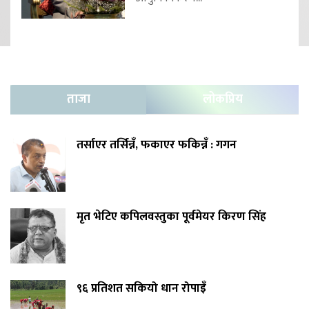
ताजा
लोकप्रिय
तर्साएर तर्सिन्नँ, फकाएर फकिन्नँ : गगन
मृत भेटिए कपिलवस्तुका पूर्वमेयर किरण सिंह
९६ प्रतिशत सकियो धान रोपाइँ