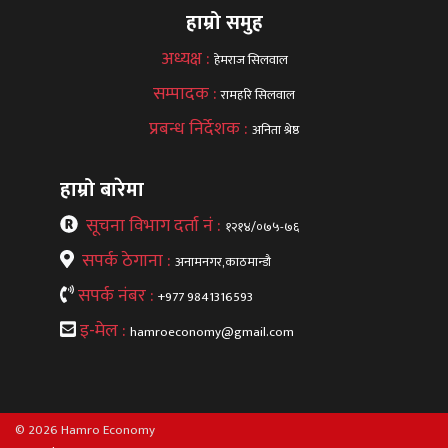
हाम्रो समुह
अध्यक्ष :
हेमराज सिलवाल
सम्पादक :
रामहरि सिलवाल
प्रबन्ध निर्देशक :
अनिता श्रेष्ठ
हाम्रो बारेमा
सूचना विभाग दर्ता नं :
१२१४/०७५-७६
सपर्क ठेगाना :
अनामनगर,काठमान्डौ
सपर्क नंबर :
+977 9841316593
इ-मेल :
hamroeconomy@gmail.com
© 2026 Hamro Economy