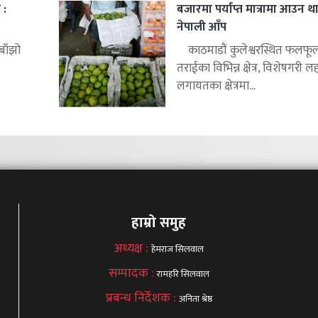
 :
बजारमा पर्याप्त मात्रामा आउन था
नेपाली आँप
बाँझो
काठमाडौं कुलेश्वरस्थित फलफू
तराईका विभिन्न क्षेत्र, विशेषगरी ल
लगायतका क्षेत्रमा...
हाम्रो समुह
अध्यक्ष :
हेमराज सिलवाल
सम्पादक :
रामहरि सिलवाल
प्रबन्ध निर्देशक :
अनिता श्रेष्ठ