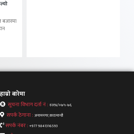
ल्यो
ल बजारमा
हान
हाम्रो बारेमा
सूचना विभाग दर्ता नं :
१२१४/०७५-७६
सपर्क ठेगाना :
अनामनगर,काठमान्डौ
सपर्क नंबर :
+977 9841316593