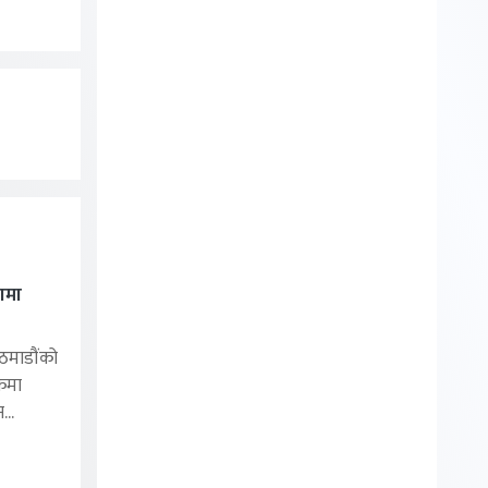
ामा
ठमाडौंको
कमा
...