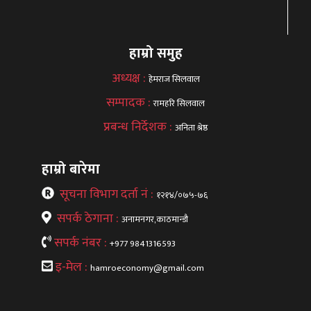
हाम्रो समुह
अध्यक्ष :
हेमराज सिलवाल
सम्पादक :
रामहरि सिलवाल
प्रबन्ध निर्देशक :
अनिता श्रेष्ठ
हाम्रो बारेमा
सूचना विभाग दर्ता नं :
१२१४/०७५-७६
सपर्क ठेगाना :
अनामनगर,काठमान्डौ
सपर्क नंबर :
+977 9841316593
इ-मेल :
hamroeconomy@gmail.com