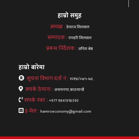
हाम्रो समुह
अध्यक्ष :
हेमराज सिलवाल
सम्पादक :
रामहरि सिलवाल
प्रबन्ध निर्देशक :
अनिता श्रेष्ठ
हाम्रो बारेमा
सूचना विभाग दर्ता नं :
१२१४/०७५-७६
सपर्क ठेगाना :
अनामनगर,काठमान्डौ
सपर्क नंबर :
+977 9841316593
इ-मेल :
hamroeconomy@gmail.com