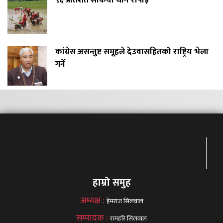
९६ प्रतिशत सकियो धान रोपाइँ
कांग्रेस असन्तुष्ट समूहले देउवासहितको राष्ट्रिय भेला
गर्ने
हाम्रो समुह
अध्यक्ष :
हेमराज सिलवाल
सम्पादक :
रामहरि सिलवाल