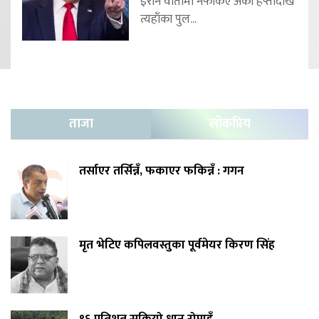
इरान वार्तामा नफर्किए अर्को हप्तादेखि
त्यहाँका पुल...
ताजा
लोकप्रिय
तर्साएर तर्सिन्नँ, फकाएर फकिन्नँ : गगन
मृत भेटिए कपिलवस्तुका पूर्वमेयर किरण सिंह