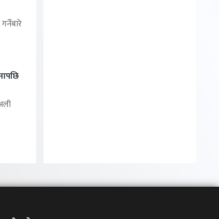
र्नेबारे
िनापछि
 अली