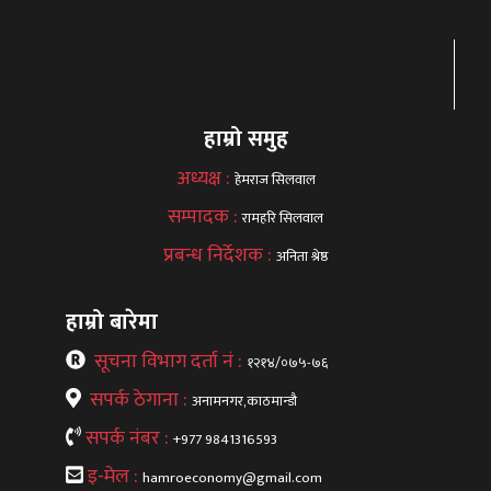
हाम्रो समुह
अध्यक्ष :
हेमराज सिलवाल
सम्पादक :
रामहरि सिलवाल
प्रबन्ध निर्देशक :
अनिता श्रेष्ठ
हाम्रो बारेमा
सूचना विभाग दर्ता नं :
१२१४/०७५-७६
सपर्क ठेगाना :
अनामनगर,काठमान्डौ
सपर्क नंबर :
+977 9841316593
इ-मेल :
hamroeconomy@gmail.com