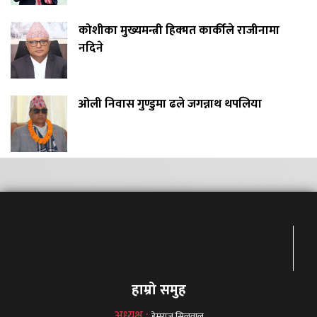
कोशीका मुख्यमन्त्री हिक्मत कार्कीले राजीनामा
नदिने
ओली निवास गुण्डुमा ढले जगन्नाथ थपलिया
हाम्रो समुह
अध्यक्ष :
हेमराज सिलवाल