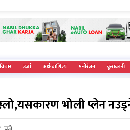
विचार
उर्जा
अर्थ-बाणिज्य
मनोरंजन
कुराकानी
स्लो,यसकारण भोली प्लेन नउड्न
८ बजे