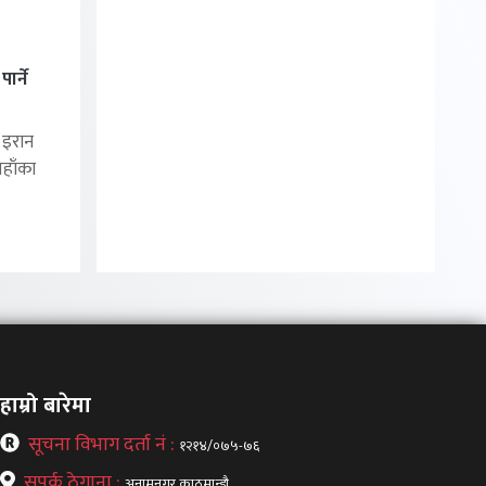
ार्ने
े इरान
यहाँका
हाम्रो बारेमा
सूचना विभाग दर्ता नं :
१२१४/०७५-७६
सपर्क ठेगाना :
अनामनगर,काठमान्डौ