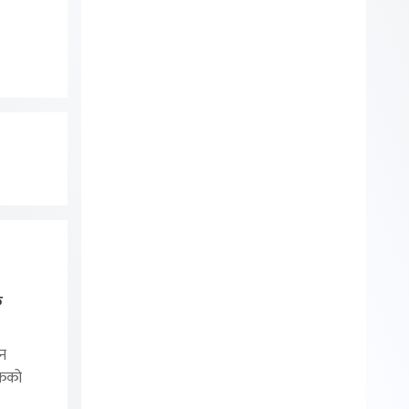
क
ोन
िकको