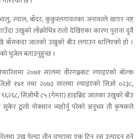
यम गरिएको छ ।”
ु, स्याल, बाँदर, कुकुरलगायतका जनावरले खाएर नष्ट
उँदा उखुको लाँक्रोभित्र रातो देखिएका कारण पुराना दुवै
देखि बाँसकडा जातको उखुको बीउ लगाउन थालिएको हो ।
ेको भुजेल बताउनुहुन्छ ।
िफारिशमा २०७१ सालमा वीरगञ्जबाट ल्याइएको बोल्क
जिओ १४१ तथा २०७३ सालमा ल्याइएको सिओ ०२३८,
६२६८, सिओभी ८५ (गेमरा) हाइब्रिड जातका उखुको बीउ
ै सुकेर ठूलो नोक्सान व्यहोर्नु परेको अनुभव ती कृषकले
लमा उखु पेल्दा तीन घण्टामा एक टिन रस उत्पादन हुने