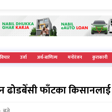
विचार
उर्जा
अर्थ-बाणिज्य
मनोरंजन
कुराकानी
 छैन ढोडबेँसी फाँटका किसानलाई
७ बजे