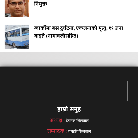
नियुक्त
ग्वार्कोमा बस दुर्घटना, एकजनाको मृत्यु, १९ जना
घाइते (नामावलीसहित)
हाम्रो समुह
अध्यक्ष :
हेमराज सिलवाल
सम्पादक :
रामहरि सिलवाल