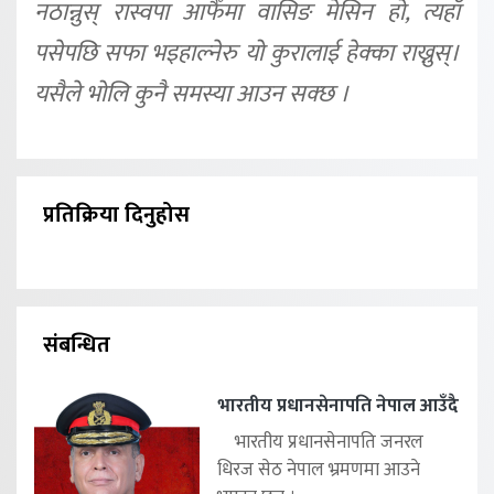
नठान्नुस् रास्वपा आफैँमा वासिङ मेसिन हो, त्यहाँ
पसेपछि सफा भइहाल्नेरु यो कुरालाई हेक्का राख्नुस्।
यसैले भोलि कुनै समस्या आउन सक्छ ।
प्रतिक्रिया दिनुहोस
संबन्धित
भारतीय प्रधानसेनापति नेपाल आउँदै
भारतीय प्रधानसेनापति जनरल
धिरज सेठ नेपाल भ्रमणमा आउने