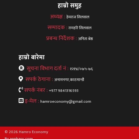
हाम्रो समुह
अध्यक्ष :
हेमराज सिलवाल
सम्पादक :
रामहरि सिलवाल
प्रबन्ध निर्देशक :
अनिता श्रेष्ठ
हाम्रो बारेमा
सूचना विभाग दर्ता नं :
१२१४/०७५-७६
सपर्क ठेगाना :
अनामनगर,काठमान्डौ
सपर्क नंबर :
+977 9841316593
इ-मेल :
hamroeconomy@gmail.com
© 2026 Hamro Economy
By appharu.com