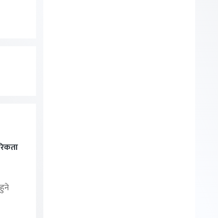
रिकता
ुने