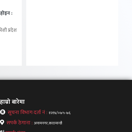
ा होइन :
शी प्रदेश
हाम्रो बारेमा
सूचना विभाग दर्ता नं :
१२१४/०७५-७६
सपर्क ठेगाना :
अनामनगर,काठमान्डौ