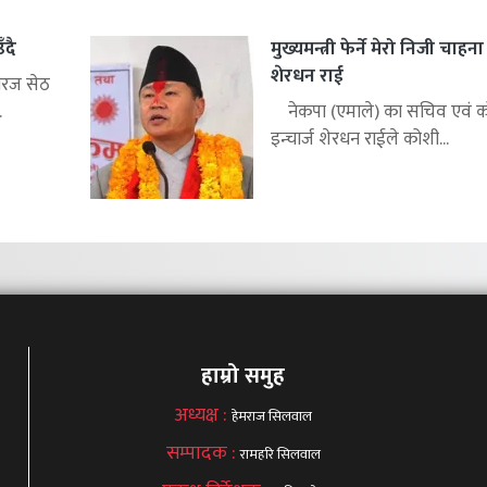
ँदै
मुख्यमन्त्री फेर्ने मेरो निजी चाहन
शेरधन राई
िरज सेठ
.
नेकपा (एमाले) का सचिव एवं को
इन्चार्ज शेरधन राईले कोशी...
हाम्रो समुह
अध्यक्ष :
हेमराज सिलवाल
सम्पादक :
रामहरि सिलवाल