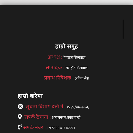
हाम्रो समुह
अध्यक्ष :
हेमराज सिलवाल
सम्पादक :
रामहरि सिलवाल
प्रबन्ध निर्देशक :
अनिता श्रेष्ठ
हाम्रो बारेमा
सूचना विभाग दर्ता नं :
१२१४/०७५-७६
सपर्क ठेगाना :
अनामनगर,काठमान्डौ
सपर्क नंबर :
+977 9841316593