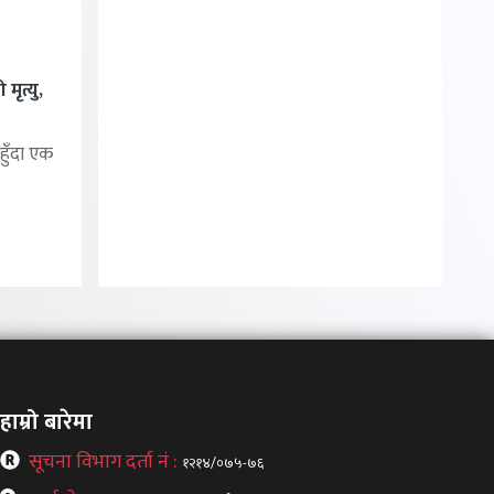
मृत्यु,
हुँदा एक
हाम्रो बारेमा
सूचना विभाग दर्ता नं :
१२१४/०७५-७६