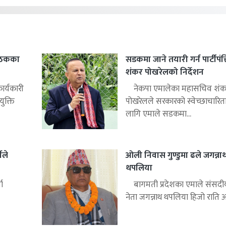
बैठकका
सडकमा जाने तयारी गर्न पार्टीपंक
शंकर पोखरेलको निर्देशन
ार्यकारी
नेकपा एमालेका महासचिव शंक
ुक्ति
पोखरेलले सरकारको स्वेच्छाचारित
लागि एमाले सडकमा...
ीले
ओली निवास गुण्डुमा ढले जगन्ना
थपलिया
ा
बागमती प्रदेशका एमाले संसद
नेता जगन्नाथ थपलिया हिजो राति अध्