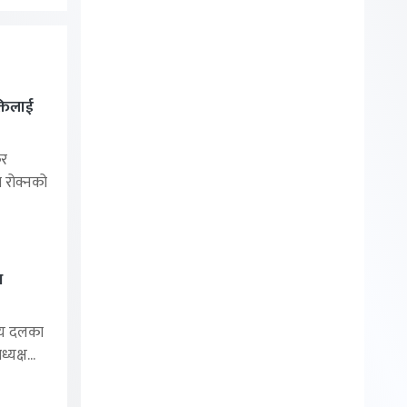
्तिलाई
र
ा रोक्नको
थ
ीय दलका
यक्ष...