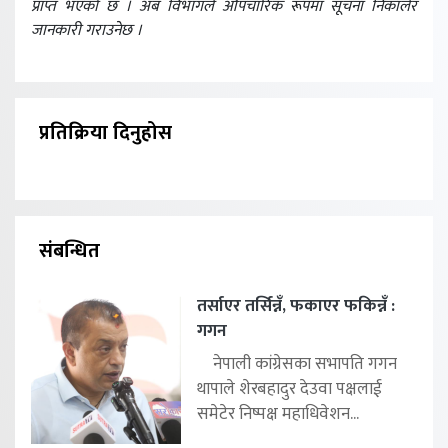
प्राप्त भएको छ । अब विभागले औपचारिक रूपमा सूचना निकालेर
जानकारी गराउनेछ ।
प्रतिक्रिया दिनुहोस
संबन्धित
तर्साएर तर्सिन्नँ, फकाएर फकिन्नँ :
गगन
नेपाली कांग्रेसका सभापति गगन
थापाले शेरबहादुर देउवा पक्षलाई
समेटेर निष्पक्ष महाधिवेशन...