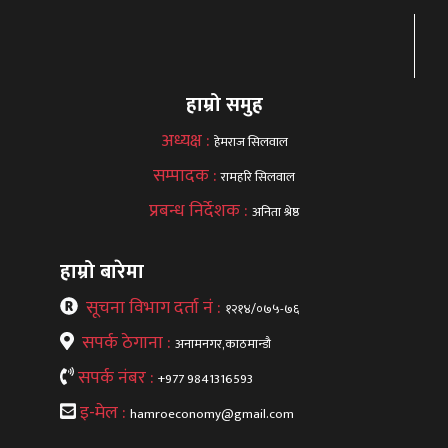
हाम्रो समुह
अध्यक्ष :
हेमराज सिलवाल
सम्पादक :
रामहरि सिलवाल
प्रबन्ध निर्देशक :
अनिता श्रेष्ठ
हाम्रो बारेमा
सूचना विभाग दर्ता नं :
१२१४/०७५-७६
सपर्क ठेगाना :
अनामनगर,काठमान्डौ
सपर्क नंबर :
+977 9841316593
इ-मेल :
hamroeconomy@gmail.com