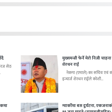
ँदै
मुख्यमन्त्री फेर्ने मेरो निजी चाहन
शेरधन राई
िरज सेठ
.
नेकपा (एमाले) का सचिव एवं को
इन्चार्ज शेरधन राईले कोशी...
शकमा
ग्वार्कोमा बस दुर्घटना, एकजनाको 
१९ जना घाइते (नामावलीसहित)