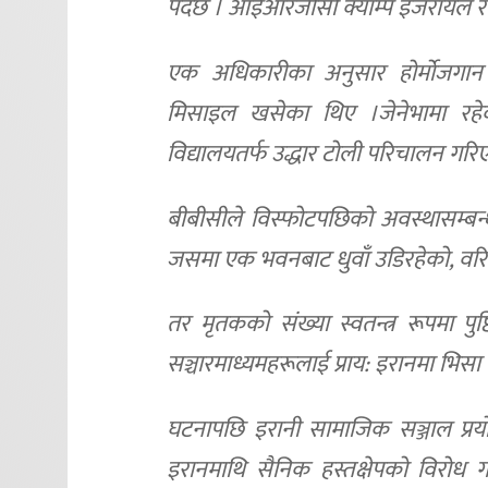
पर्दछ । आईआरजीसी क्याम्प इजरायल र
एक अधिकारीका अनुसार होर्मोजगान प
मिसाइल खसेका थिए ।जेनेभामा रहेका
विद्यालयतर्फ उद्धार टोली परिचालन गर
बीबीसीले विस्फोटपछिको अवस्थासम्बन्
जसमा एक भवनबाट धुवाँ उडिरहेको, वरिप
तर मृतकको संख्या स्वतन्त्र रूपमा पुष
सञ्चारमाध्यमहरूलाई प्राय: इरानमा भिसा
घटनापछि इरानी सामाजिक सञ्जाल प्रयोग
इरानमाथि सैनिक हस्तक्षेपको विरोध ग