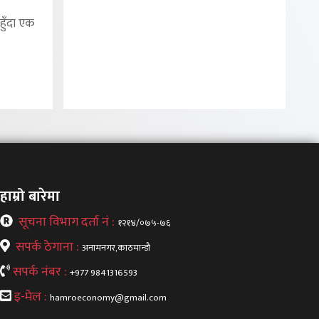
हुँदा एक
हाम्रो बारेमा
सूचना विभाग दर्ता नं :
१२१४/०७५-७६
सपर्क ठेगाना :
अनामनगर,काठमान्डौ
सपर्क नंबर :
+977 9841316593
इ-मेल :
hamroeconomy@gmail.com