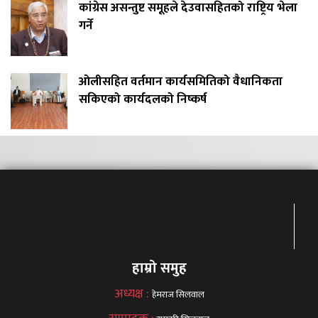
कांग्रेस असन्तुष्ट समूहले देउवासहितको राष्ट्रिय भेला
गर्ने
ओलीसहित वर्तमान कार्यसमितिको वैधानिकता
सकिएको कार्यदलको निष्कर्ष
हाम्रो समुह
अध्यक्ष :
हेमराज सिलवाल