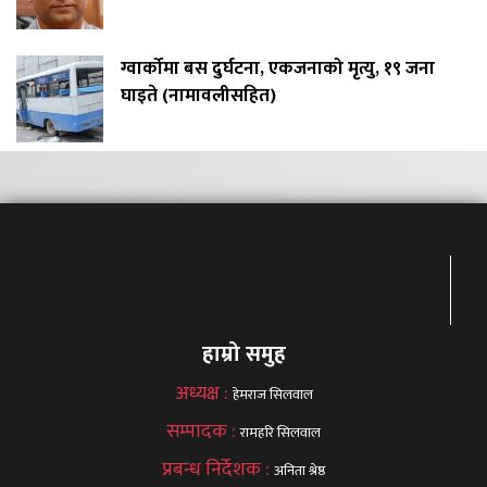
ग्वार्कोमा बस दुर्घटना, एकजनाको मृत्यु, १९ जना
घाइते (नामावलीसहित)
हाम्रो समुह
अध्यक्ष :
हेमराज सिलवाल
सम्पादक :
रामहरि सिलवाल
प्रबन्ध निर्देशक :
अनिता श्रेष्ठ