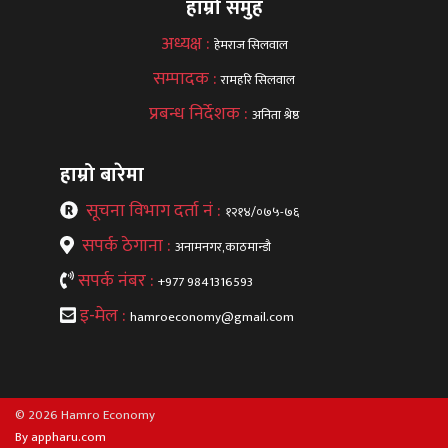
हाम्रो समुह
अध्यक्ष :
हेमराज सिलवाल
सम्पादक :
रामहरि सिलवाल
प्रबन्ध निर्देशक :
अनिता श्रेष्ठ
हाम्रो बारेमा
सूचना विभाग दर्ता नं :
१२१४/०७५-७६
सपर्क ठेगाना :
अनामनगर,काठमान्डौ
सपर्क नंबर :
+977 9841316593
इ-मेल :
hamroeconomy@gmail.com
© 2026 Hamro Economy
By appharu.com