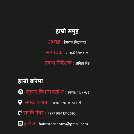
हाम्रो समुह
अध्यक्ष :
हेमराज सिलवाल
सम्पादक :
रामहरि सिलवाल
प्रबन्ध निर्देशक :
अनिता श्रेष्ठ
हाम्रो बारेमा
सूचना विभाग दर्ता नं :
१२१४/०७५-७६
सपर्क ठेगाना :
अनामनगर,काठमान्डौ
सपर्क नंबर :
+977 9841316593
इ-मेल :
hamroeconomy@gmail.com