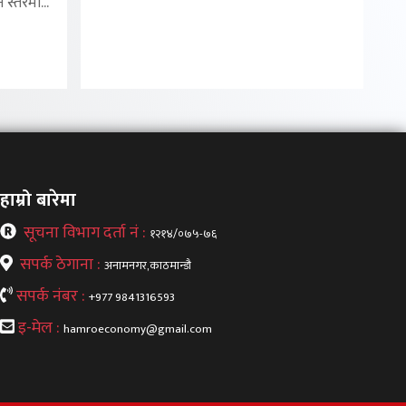
 स्तरमा...
हाम्रो बारेमा
सूचना विभाग दर्ता नं :
१२१४/०७५-७६
सपर्क ठेगाना :
अनामनगर,काठमान्डौ
सपर्क नंबर :
+977 9841316593
इ-मेल :
hamroeconomy@gmail.com