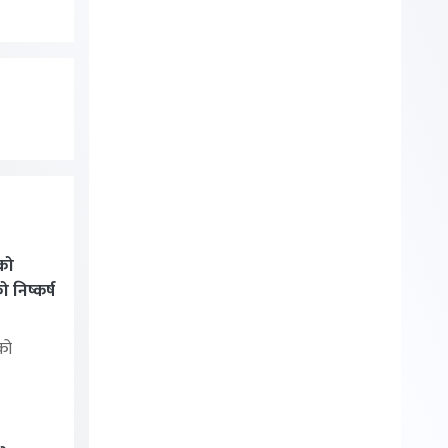
को
निष्कर्ष
को