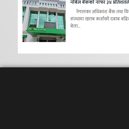
नबिल बैंकको नाफा ३४ प्रतिशतले 
नेपालका अधिकांश बैंक तथा वित
संस्थामा खराब कर्जाको दबाब बढि
बेला...