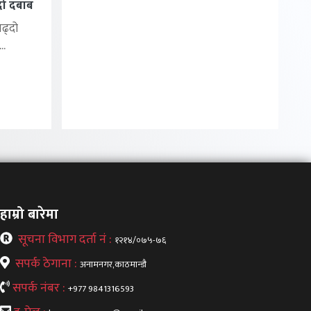
्दो दबाब
बढ्दो
..
हाम्रो बारेमा
सूचना विभाग दर्ता नं :
१२१४/०७५-७६
सपर्क ठेगाना :
अनामनगर,काठमान्डौ
सपर्क नंबर :
+977 9841316593