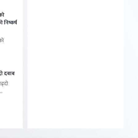
को
निष्कर्ष
को
्दो दबाब
बढ्दो
..