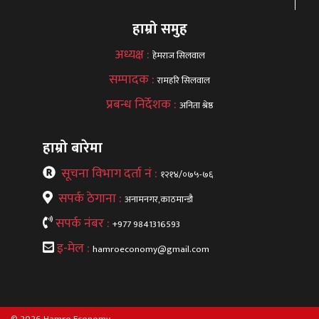
हाम्रो समुह
अध्यक्ष :
हेमराज सिलवाल
सम्पादक :
रामहरि सिलवाल
प्रबन्ध निर्देशक :
अनिता श्रेष्ठ
हाम्रो बारेमा
सूचना विभाग दर्ता नं :
१२१४/०७५-७६
सपर्क ठेगाना :
अनामनगर,काठमान्डौ
सपर्क नंबर :
+977 9841316593
इ-मेल :
hamroeconomy@gmail.com
© 2026 Hamro Economy