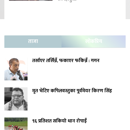
ताजा
लोकप्रिय
तर्साएर तर्सिन्नँ, फकाएर फकिन्नँ : गगन
मृत भेटिए कपिलवस्तुका पूर्वमेयर किरण सिंह
९६ प्रतिशत सकियो धान रोपाइँ