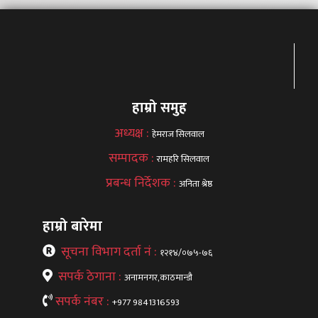
हाम्रो समुह
अध्यक्ष :
हेमराज सिलवाल
सम्पादक :
रामहरि सिलवाल
प्रबन्ध निर्देशक :
अनिता श्रेष्ठ
हाम्रो बारेमा
सूचना विभाग दर्ता नं :
१२१४/०७५-७६
सपर्क ठेगाना :
अनामनगर,काठमान्डौ
सपर्क नंबर :
+977 9841316593