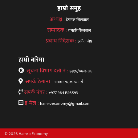
हाम्रो समुह
अध्यक्ष :
हेमराज सिलवाल
सम्पादक :
रामहरि सिलवाल
प्रबन्ध निर्देशक :
अनिता श्रेष्ठ
हाम्रो बारेमा
सूचना विभाग दर्ता नं :
१२१४/०७५-७६
सपर्क ठेगाना :
अनामनगर,काठमान्डौ
सपर्क नंबर :
+977 9841316593
इ-मेल :
hamroeconomy@gmail.com
© 2026 Hamro Economy