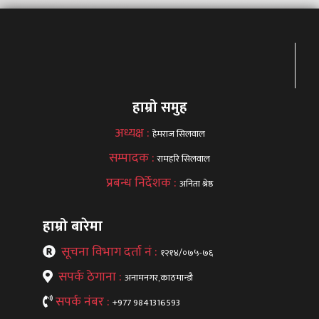
हाम्रो समुह
अध्यक्ष :
हेमराज सिलवाल
सम्पादक :
रामहरि सिलवाल
प्रबन्ध निर्देशक :
अनिता श्रेष्ठ
हाम्रो बारेमा
सूचना विभाग दर्ता नं :
१२१४/०७५-७६
सपर्क ठेगाना :
अनामनगर,काठमान्डौ
सपर्क नंबर :
+977 9841316593