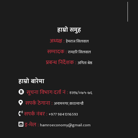
हाम्रो समुह
अध्यक्ष :
हेमराज सिलवाल
सम्पादक :
रामहरि सिलवाल
प्रबन्ध निर्देशक :
अनिता श्रेष्ठ
हाम्रो बारेमा
सूचना विभाग दर्ता नं :
१२१४/०७५-७६
सपर्क ठेगाना :
अनामनगर,काठमान्डौ
सपर्क नंबर :
+977 9841316593
इ-मेल :
hamroeconomy@gmail.com