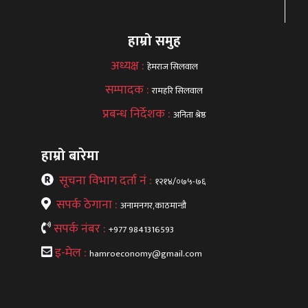
हाम्रो समुह
अध्यक्ष :
हेमराज सिलवाल
सम्पादक :
रामहरि सिलवाल
प्रबन्ध निर्देशक :
अनिता श्रेष्ठ
हाम्रो बारेमा
सूचना विभाग दर्ता नं :
१२१४/०७५-७६
सपर्क ठेगाना :
अनामनगर,काठमान्डौ
सपर्क नंबर :
+977 9841316593
इ-मेल :
hamroeconomy@gmail.com