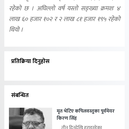
रहेको छ । अघिल्लो वर्ष यस्तो सङ्ख्या क्रमशः ४
लाख ६० हजार १०२ र २ लाख ८१ हजार १९५ रहेको
थियो ।
प्रतिक्रिया दिनुहोस
संबन्धित
मृत भेटिए कपिलवस्तुका पूर्वमेयर
किरण सिंह
तीन दिनदेखि हराइरहेका