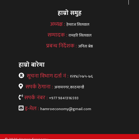
हाम्रो समुह
अध्यक्ष :
हेमराज सिलवाल
सम्पादक :
रामहरि सिलवाल
प्रबन्ध निर्देशक :
अनिता श्रेष्ठ
हाम्रो बारेमा
सूचना विभाग दर्ता नं :
१२१४/०७५-७६
सपर्क ठेगाना :
अनामनगर,काठमान्डौ
सपर्क नंबर :
+977 9841316593
इ-मेल :
hamroeconomy@gmail.com