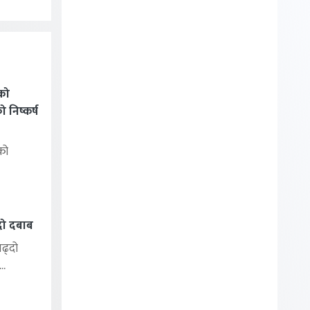
को
निष्कर्ष
को
्दो दबाब
बढ्दो
..