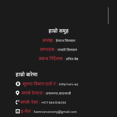
हाम्रो समुह
अध्यक्ष :
हेमराज सिलवाल
सम्पादक :
रामहरि सिलवाल
प्रबन्ध निर्देशक :
अनिता श्रेष्ठ
हाम्रो बारेमा
सूचना विभाग दर्ता नं :
१२१४/०७५-७६
सपर्क ठेगाना :
अनामनगर,काठमान्डौ
सपर्क नंबर :
+977 9841316593
इ-मेल :
hamroeconomy@gmail.com