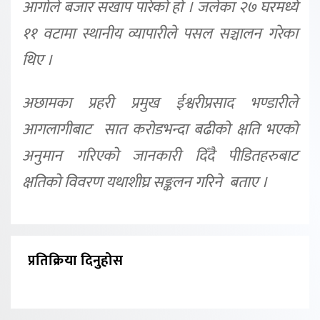
आगोले बजार सखाप पारेको हो । जलेका २७ घरमध्ये
११ वटामा स्थानीय व्यापारीले पसल सञ्चालन गरेका
थिए ।
अछामका प्रहरी प्रमुख ईश्वरीप्रसाद भण्डारीले
आगलागीबाट सात करोडभन्दा बढीको क्षति भएको
अनुमान गरिएको जानकारी दिँदै पीडितहरुबाट
क्षतिको विवरण यथाशीघ्र सङ्कलन गरिने बताए ।
प्रतिक्रिया दिनुहोस