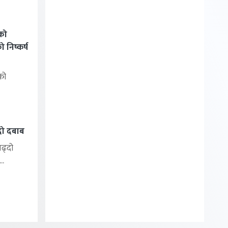
को
निष्कर्ष
को
्दो दबाब
बढ्दो
..