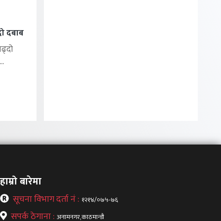
्दो दबाब
बढ्दो
..
हाम्रो बारेमा
सूचना विभाग दर्ता नं :
१२१४/०७५-७६
सपर्क ठेगाना :
अनामनगर,काठमान्डौ