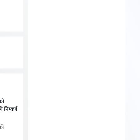
को
निष्कर्ष
को