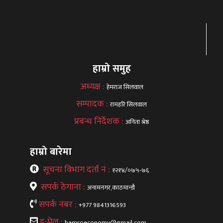
हाम्रो समुह
अध्यक्ष :
हेमराज सिलवाल
सम्पादक :
रामहरि सिलवाल
प्रबन्ध निर्देशक :
अनिता श्रेष्ठ
हाम्रो बारेमा
सूचना विभाग दर्ता नं :
१२१४/०७५-७६
सपर्क ठेगाना :
अनामनगर,काठमान्डौ
सपर्क नंबर :
+977 9841316593
इ-मेल :
hamroeconomy@gmail.com