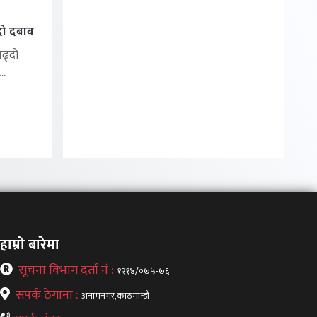
्दो दबाब
बढ्दो
..
हाम्रो बारेमा
सूचना विभाग दर्ता नं :
१२१४/०७५-७६
सपर्क ठेगाना :
अनामनगर,काठमान्डौ