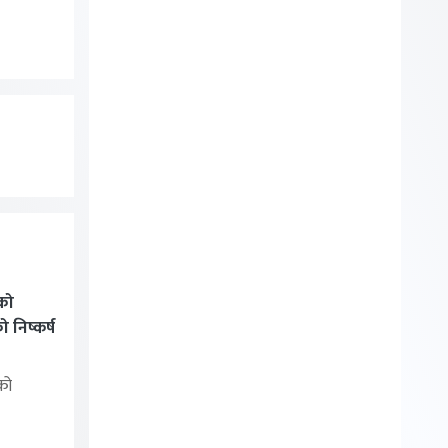
को
निष्कर्ष
को