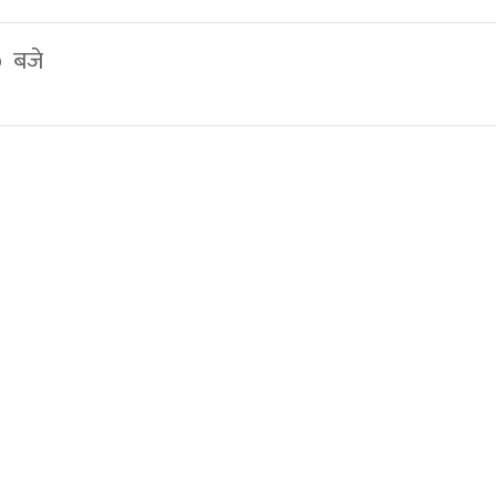
० बजे