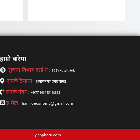
हाम्रो बारेमा
सूचना विभाग दर्ता नं :
१२१४/०७५-७६
सपर्क ठेगाना :
अनामनगर,काठमान्डौ
सपर्क नंबर :
+977 9841316593
इ-मेल :
hamroeconomy@gmail.com
By appharu.com