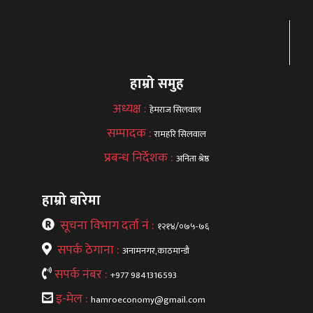
हाम्रो समुह
अध्यक्ष :
हेमराज सिलवाल
सम्पादक :
रामहरि सिलवाल
प्रबन्ध निर्देशक :
अनिता श्रेष्ठ
हाम्रो बारेमा
सूचना विभाग दर्ता नं :
१२१४/०७५-७६
सपर्क ठेगाना :
अनामनगर,काठमान्डौ
सपर्क नंबर :
+977 9841316593
इ-मेल :
hamroeconomy@gmail.com