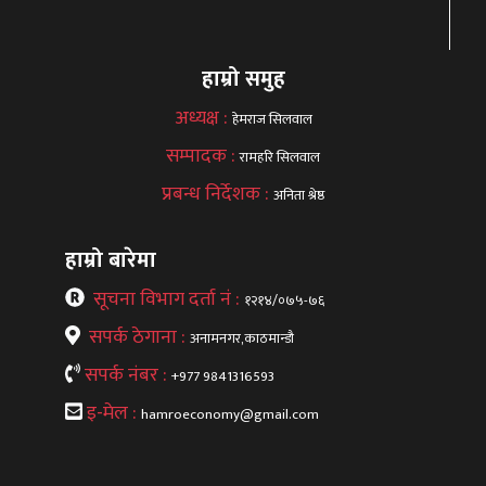
हाम्रो समुह
अध्यक्ष :
हेमराज सिलवाल
सम्पादक :
रामहरि सिलवाल
प्रबन्ध निर्देशक :
अनिता श्रेष्ठ
हाम्रो बारेमा
सूचना विभाग दर्ता नं :
१२१४/०७५-७६
सपर्क ठेगाना :
अनामनगर,काठमान्डौ
सपर्क नंबर :
+977 9841316593
इ-मेल :
hamroeconomy@gmail.com