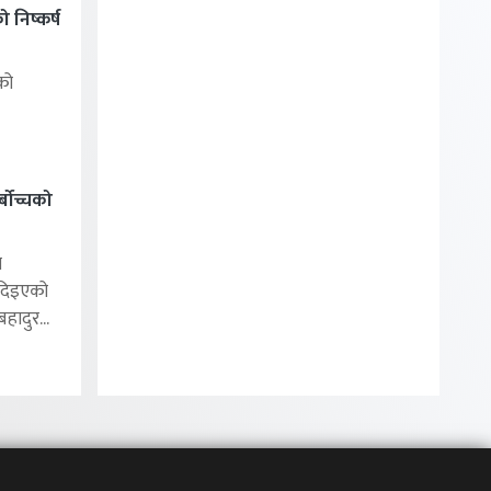
निष्कर्ष
को
बोच्चको
ा
 दिइएको
ादुर...